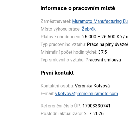
Informace o pracovním místě
Zaměstnavatel:
Muramoto Manufacturing Eur
Místo výkonu práce:
Žebrák
Platové ohodnocení:
26 000 – 26 500 Kč / 
Typ pracovního vztahu:
Práce na plný úvaze
Minimální počet hodin týdně:
37.5
Typ smluvního vztahu:
Pracovní smlouva
První kontakt
Kontaktní osoba:
Veronika Kotvová
E-mail:
v.kotvova@mme.muramoto.com
Referenční číslo ÚP:
17903330741
Poslední aktualizace:
2. 7. 2026