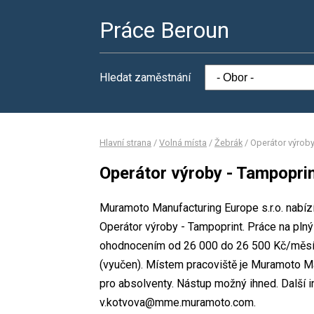
Práce Beroun
Hledat zaměstnání
Hlavní strana
/
Volná místa
/
Žebrák
/
Operátor výroby
Operátor výroby - Tampopri
Muramoto Manufacturing Europe s.r.o. nabízí
Operátor výroby - Tampoprint. Práce na pl
ohodnocením od 26 000 do 26 500 Kč/měsíc
(vyučen). Místem pracoviště je Muramoto Man
pro absolventy. Nástup možný ihned. Další 
v.kotvova@mme.muramoto.com.