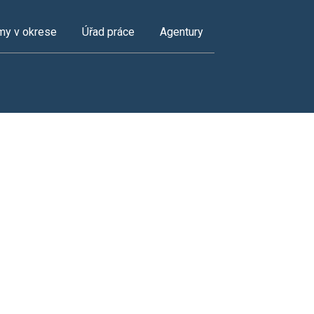
my v okrese
Úřad práce
Agentury