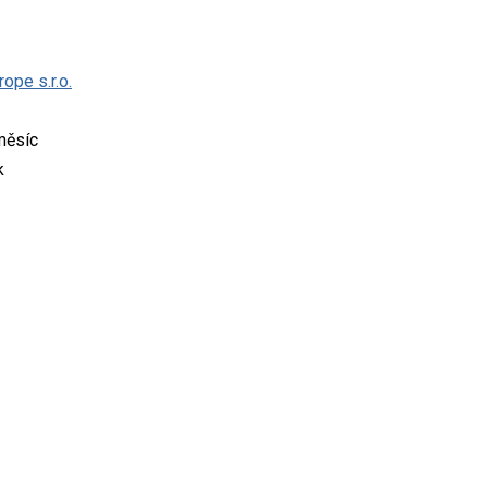
ope s.r.o.
měsíc
k