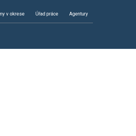
my v okrese
Úřad práce
Agentury