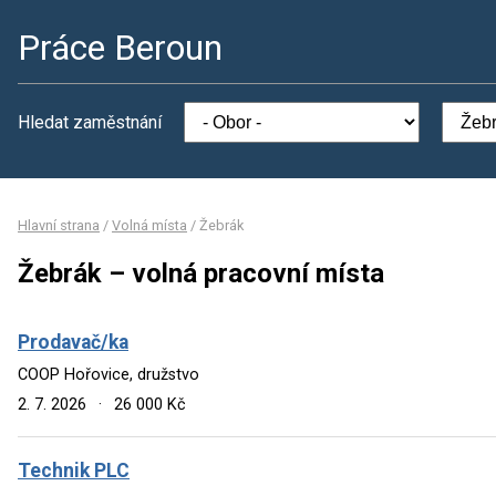
Práce Beroun
Hledat zaměstnání
Hlavní strana
/
Volná místa
/
Žebrák
Žebrák – volná pracovní místa
Prodavač/ka
COOP Hořovice, družstvo
2. 7. 2026
·
26 000 Kč
Technik PLC