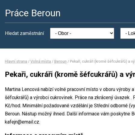
Práce Beroun
Hledat zaměstnání
Hlavní strana
/
Volná místa
/
Beroun
/
Pekaři, cukráři (kromě šéfcukrářů) a v
Pekaři, cukráři (kromě šéfcukrářů) a vý
Martina Lencová nabízí volné pracovní místo v oboru výroby a 
šéfcukrářů) a výrobci cukrovinek. Práce na zkrácený úvazek 
Kč/hod. Minimální požadované vzdělání je Střední odborné (vy
Beroun. Nástup možný ihned. Další informace vám poskytne Bc
kafejn@email.cz.