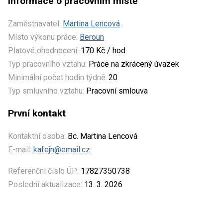
Informace o pracovním místě
Zaměstnavatel:
Martina Lencová
Místo výkonu práce:
Beroun
Platové ohodnocení:
170 Kč / hod.
Typ pracovního vztahu:
Práce na zkrácený úvazek
Minimální počet hodin týdně:
20
Typ smluvního vztahu:
Pracovní smlouva
První kontakt
Kontaktní osoba:
Bc. Martina Lencová
E-mail:
kafejn@email.cz
Referenční číslo ÚP:
17827350738
Poslední aktualizace:
13. 3. 2026