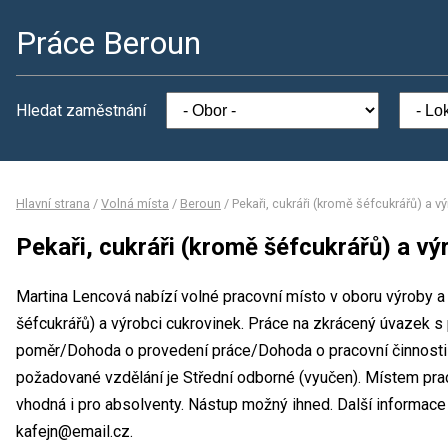
Práce Beroun
Hledat zaměstnání
Hlavní strana
/
Volná místa
/
Beroun
/
Pekaři, cukráři (kromě šéfcukrářů) a v
Pekaři, cukráři (kromě šéfcukrářů) a vý
Martina Lencová nabízí volné pracovní místo v oboru výroby a 
šéfcukrářů) a výrobci cukrovinek. Práce na zkrácený úvazek s
poměr/Dohoda o provedení práce/Dohoda o pracovní činnosti
požadované vzdělání je Střední odborné (vyučen). Místem prac
vhodná i pro absolventy. Nástup možný ihned. Další informace
kafejn@email.cz.