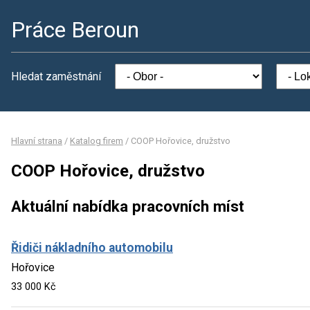
Práce Beroun
Hledat zaměstnání
Hlavní strana
/
Katalog firem
/
COOP Hořovice, družstvo
COOP Hořovice, družstvo
Aktuální nabídka pracovních míst
Řidiči nákladního automobilu
Hořovice
33 000 Kč