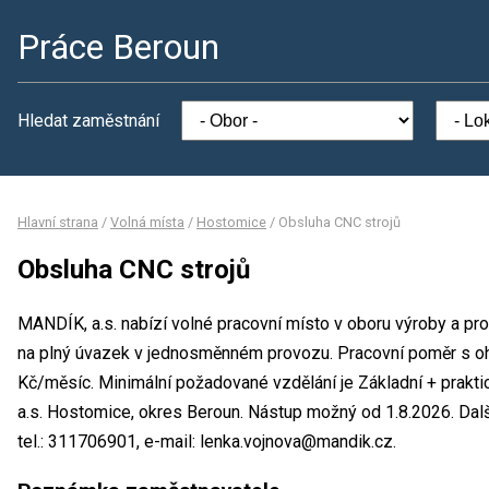
Práce Beroun
Hledat zaměstnání
Hlavní strana
/
Volná místa
/
Hostomice
/
Obsluha CNC strojů
Obsluha CNC strojů
MANDÍK, a.s. nabízí volné pracovní místo v oboru výroby a pr
na plný úvazek v jednosměnném provozu. Pracovní poměr s 
Kč/měsíc. Minimální požadované vzdělání je Základní + prakt
a.s. Hostomice, okres Beroun. Nástup možný od 1.8.2026. Dal
tel.: 311706901, e-mail: lenka.vojnova@mandik.cz.