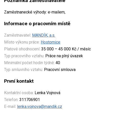
Poznámka zaměstnavatele
Zaměstnanecké výhody: e-mailem,
Informace o pracovním místě
Zaměstnavatel:
MANDÍK, a.s.
Místo výkonu práce:
Hostomice
Platové ohodnocení:
35 000 – 45 000 Kč / měsíc
Typ pracovního vztahu:
Práce na plný úvazek
Minimální počet hodin týdně:
40
Typ smluvního vztahu:
Pracovní smlouva
První kontakt
Kontaktní osoba:
Lenka Vojnová
Telefon:
311706901
E-mail:
lenka.vojnova@mandik.cz