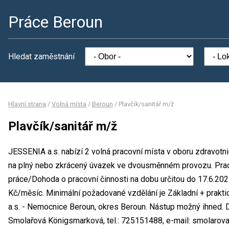
Práce Beroun
Hledat zaměstnání
Hlavní strana
/
Volná místa
/
Beroun
/
Plavčík/sanitář m/ž
Plavčík/sanitář m/ž
JESSENIA a.s. nabízí 2 volná pracovní místa v oboru zdravotni
na plný nebo zkrácený úvazek ve dvousměnném provozu. Pra
práce/Dohoda o pracovní činnosti na dobu určitou do 17.6.2
Kč/měsíc. Minimální požadované vzdělání je Základní + prakt
a.s. - Nemocnice Beroun, okres Beroun. Nástup možný ihned. 
Smolařová Königsmarková, tel.: 725151488, e-mail: smolarova