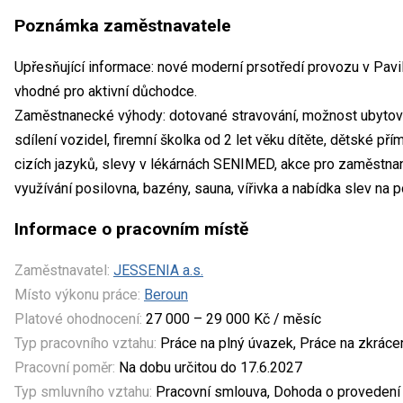
Poznámka zaměstnavatele
Upřesňující informace: nové moderní prsotředí provozu v Pavi
vhodné pro aktivní důchodce.
Zaměstnanecké výhody: dotované stravování, možnost ubytování
sdílení vozidel, firemní školka od 2 let věku dítěte, dětské přím
cizích jazyků, slevy v lékárnách SENIMED, akce pro zaměstnan
využívání posilovna, bazény, sauna, vířivka a nabídka slev na p
Informace o pracovním místě
Zaměstnavatel:
JESSENIA a.s.
Místo výkonu práce:
Beroun
Platové ohodnocení:
27 000 – 29 000 Kč / měsíc
Typ pracovního vztahu:
Práce na plný úvazek, Práce na zkrác
Pracovní poměr:
Na dobu určitou do 17.6.2027
Typ smluvního vztahu:
Pracovní smlouva, Dohoda o provedení 