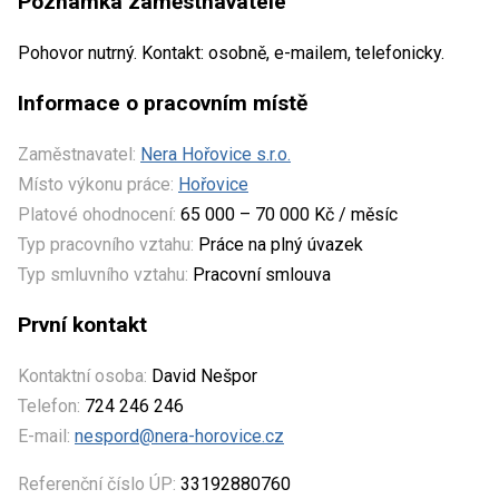
Poznámka zaměstnavatele
Pohovor nutrný. Kontakt: osobně, e-mailem, telefonicky.
Informace o pracovním místě
Zaměstnavatel:
Nera Hořovice s.r.o.
Místo výkonu práce:
Hořovice
Platové ohodnocení:
65 000 – 70 000 Kč / měsíc
Typ pracovního vztahu:
Práce na plný úvazek
Typ smluvního vztahu:
Pracovní smlouva
První kontakt
Kontaktní osoba:
David Nešpor
Telefon:
724 246 246
E-mail:
nespord@nera-horovice.cz
Referenční číslo ÚP:
33192880760