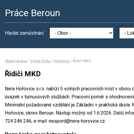
Práce Beroun
Hledat zaměstnání
Hlavní strana
/
Volná místa
/
Hořovice
/
Řidiči MKD
Řidiči MKD
Nera Hořovice s.r.o. nabízí 5 volných pracovních míst v oboru 
úvazek v turnusových službách. Pracovní poměr s ohodnocen
Minimální požadované vzdělání je Základní + praktická škola. M
Hořovice, okres Beroun. Nástup možný od 1.6.2026. Další info
724 246 246, e-mail: nespord@nera-horovice.cz.