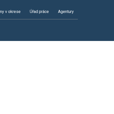
my v okrese
Úřad práce
Agentury