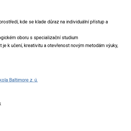
rostředí, kde se klade důraz na individuální přístup a
ogickém oboru s specializační studium
 je k učení, kreativitu a otevřenost novým metodám výuky,
ola Baltimore z. ú.
k