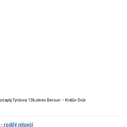
Počaply,Tyršova 136,okres Beroun – Králův Dvůr
- rodilý mluvčí