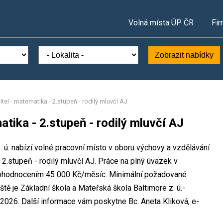
Volná místa ÚP ČR
Fir
Zobrazit nabídky
itel - matematika - 2.stupeň - rodilý mluvčí AJ
atika - 2.stupeň - rodilý mluvčí AJ
. ú. nabízí volné pracovní místo v oboru výchovy a vzdělávání
- 2.stupeň - rodilý mluvčí AJ. Práce na plný úvazek v
ohodnocením 45 000 Kč/měsíc. Minimální požadované
tě je Základní škola a Mateřská škola Baltimore z. ú.-
2026. Další informace vám poskytne Bc. Aneta Kliková, e-