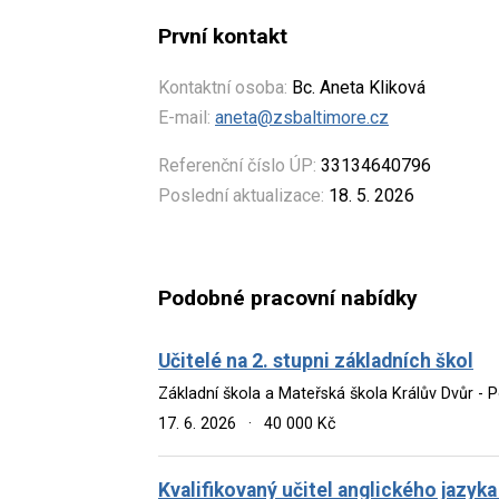
První kontakt
Kontaktní osoba:
Bc. Aneta Kliková
E-mail:
aneta@zsbaltimore.cz
Referenční číslo ÚP:
33134640796
Poslední aktualizace:
18. 5. 2026
Podobné pracovní nabídky
Učitelé na 2. stupni základních škol
Základní škola a Mateřská škola Králův Dvůr - 
17. 6. 2026
·
40 000 Kč
Kvalifikovaný učitel anglického jazyka 