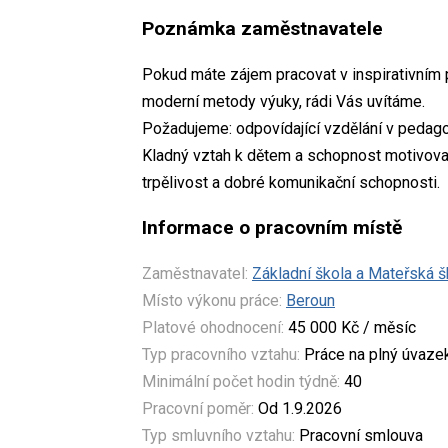
Poznámka zaměstnavatele
Pokud máte zájem pracovat v inspirativním p
moderní metody výuky, rádi Vás uvítáme.
Požadujeme: odpovídající vzdělání v pedag
Kladný vztah k dětem a schopnost motivovat
trpělivost a dobré komunikační schopnosti.
Informace o pracovním místě
Zaměstnavatel:
Základní škola a Mateřská šk
Místo výkonu práce:
Beroun
Platové ohodnocení:
45 000 Kč / měsíc
Typ pracovního vztahu:
Práce na plný úvaze
Minimální počet hodin týdně:
40
Pracovní poměr:
Od 1.9.2026
Typ smluvního vztahu:
Pracovní smlouva