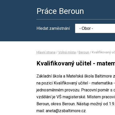
Práce Beroun
Hledat zaměstnání
Hlavní strana
/
Volná místa
/
Beroun
/
Kvalifikovaný uč
Kvalifikovaný učitel - matem
Základní škola a Mateřská škola Baltimore z
na pozici Kvalifikovaný učitel - matematika 
jednosměnném provozu. Pracovní poměr s 
vzdělání je VŠ magisterské. Místem pracoviš
Beroun, okres Beroun. Nástup možný od 1.9.
mail: aneta@zsbaltimore.cz.