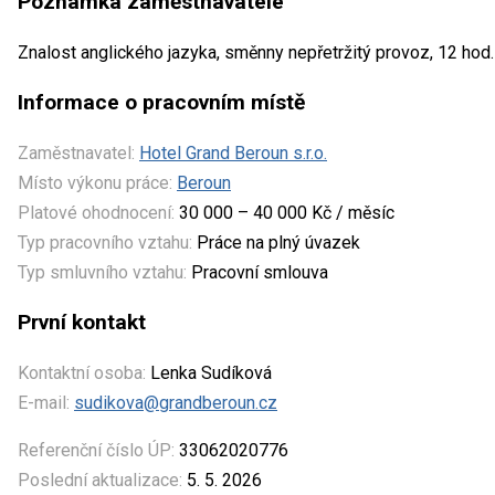
Poznámka zaměstnavatele
Znalost anglického jazyka, směnny nepřetržitý provoz, 12 hod
Informace o pracovním místě
Zaměstnavatel:
Hotel Grand Beroun s.r.o.
Místo výkonu práce:
Beroun
Platové ohodnocení:
30 000 – 40 000 Kč / měsíc
Typ pracovního vztahu:
Práce na plný úvazek
Typ smluvního vztahu:
Pracovní smlouva
První kontakt
Kontaktní osoba:
Lenka Sudíková
E-mail:
sudikova@grandberoun.cz
Referenční číslo ÚP:
33062020776
Poslední aktualizace:
5. 5. 2026