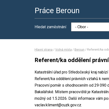
Práce Beroun
Hledat zaměstnání
Hlavní strana
/
Volná místa
/
Beroun
/
Referent/ka od
Referent/ka oddělení právn
Katastrální úřad pro Středočeský kraj nabízí
Referent/ka oddělení právních vztahů k nem
Pracovní poměr s ohodnocením od 29 090 d
Bakalářské. Místem pracoviště je Katastráln
možný od 1.5.2026. Další informace vám posk
vaclav.kliment@cuzk.gov.cz.