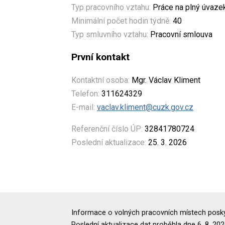
Typ pracovního vztahu:
Práce na plný úvaze
Minimální počet hodin týdně:
40
Typ smluvního vztahu:
Pracovní smlouva
První kontakt
Kontaktní osoba:
Mgr. Václav Kliment
Telefon:
311624329
E-mail:
vaclav.kliment@cuzk.gov.cz
Referenční číslo ÚP:
32841780724
Poslední aktualizace:
25. 3. 2026
Informace o volných pracovních místech poskyt
Poslední aktualizace dat proběhla dne 6. 8. 202