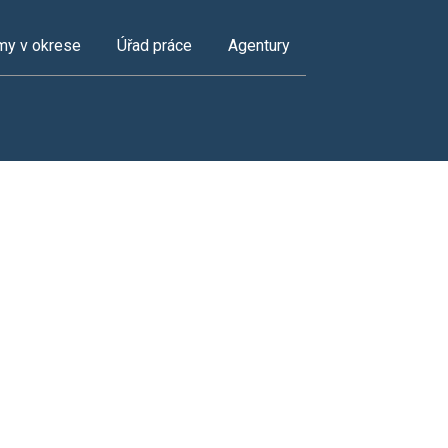
my v okrese
Úřad práce
Agentury