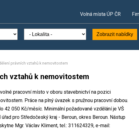
Volná místa ÚP ČR
Fir
Zobrazit nabídky
dělení právních vztahů k nemovitostem
ích vztahů k nemovitostem
 volné pracovní místo v oboru stavebnictví na pozici
ovitostem. Práce na plný úvazek s pružnou pracovní dobou.
o 42 050 Kč/měsíc. Minimální požadované vzdělání je VŠ
í úřad pro Středočeský kraj - Beroun, okres Beroun. Nástup
ytne Mgr. Václav Kliment, tel.: 311624329, e-mail: