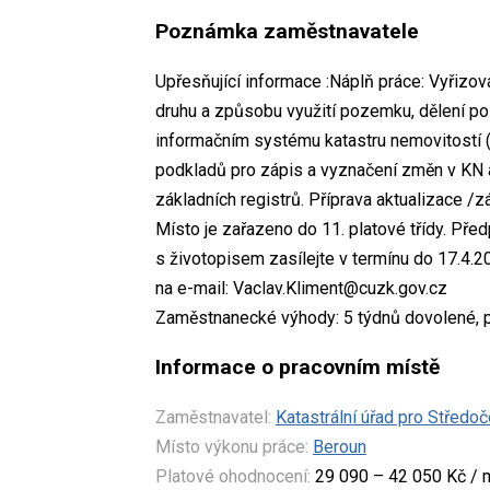
Poznámka zaměstnavatele
Upřesňující informace :Náplň práce: Vyřizov
druhu a způsobu využití pozemku, dělení 
informačním systému katastru nemovitostí (I
podkladů pro zápis a vyznačení změn v KN a 
základních registrů. Příprava aktualizace /z
Místo je zařazeno do 11. platové třídy. Př
s životopisem zasílejte v termínu do 17.4.2
na e-mail: Vaclav.Kliment@cuzk.gov.cz
Zaměstnanecké výhody: 5 týdnů dovolené, př
Informace o pracovním místě
Zaměstnavatel:
Katastrální úřad pro Středoč
Místo výkonu práce:
Beroun
Platové ohodnocení:
29 090 – 42 050 Kč / 