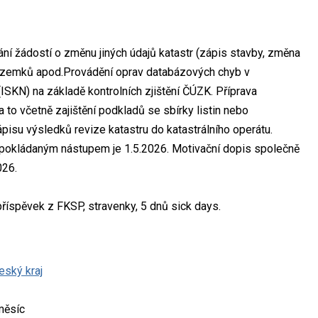
ání žádostí o změnu jiných údajů katastr (zápis stavby, změna
pozemků apod.Provádění oprav databázových chyb v
SKN) na základě kontrolních zjištění ČÚZK. Příprava
to včetně zajištění podkladů se sbírky listin nebo
ápisu výsledků revize katastru do katastrálního operátu.
edpokládaným nástupem je 1.5.2026. Motivační dopis společně
026.
íspěvek z FKSP, stravenky, 5 dnů sick days.
eský kraj
měsíc