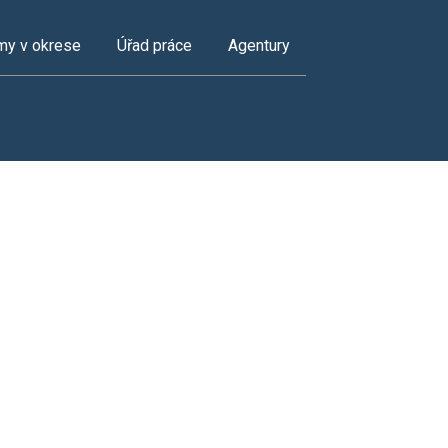
my v okrese
Úřad práce
Agentury