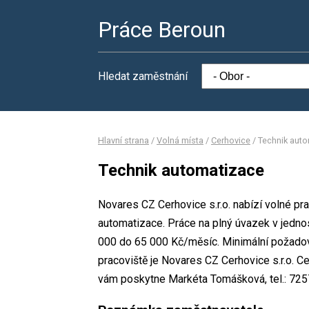
Práce Beroun
Hledat zaměstnání
Hlavní strana
/
Volná místa
/
Cerhovice
/
Technik aut
Technik automatizace
Novares CZ Cerhovice s.r.o. nabízí volné pr
automatizace. Práce na plný úvazek v jed
000 do 65 000 Kč/měsíc. Minimální požadov
pracoviště je Novares CZ Cerhovice s.r.o. C
vám poskytne Markéta Tomášková, tel.: 7