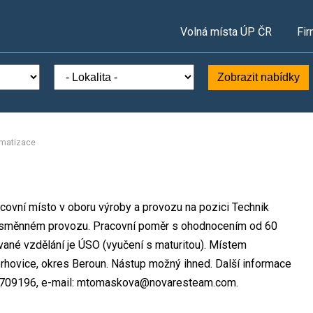
Volná místa ÚP ČR
Fir
Zobrazit nabídky
omatizace
acovní místo v oboru výroby a provozu na pozici Technik
nosměnném provozu. Pracovní poměr s ohodnocením od 60
ané vzdělání je ÚSO (vyučení s maturitou). Místem
erhovice, okres Beroun. Nástup možný ihned. Další informace
25709196, e-mail: mtomaskova@novaresteam.com.