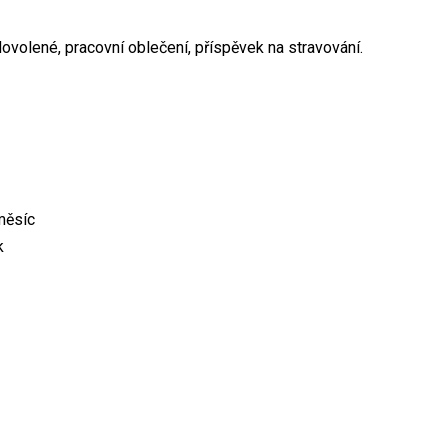
volené, pracovní oblečení, příspěvek na stravování.
měsíc
k