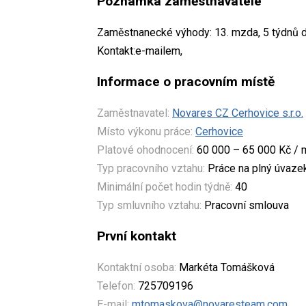
Poznámka zaměstnavatele
Zaměstnanecké výhody: 13. mzda, 5 týdnů do
Kontakt:e-mailem,
Informace o pracovním místě
Zaměstnavatel:
Novares CZ Cerhovice s.r.o.
Místo výkonu práce:
Cerhovice
Platové ohodnocení:
60 000 – 65 000 Kč / 
Typ pracovního vztahu:
Práce na plný úvaze
Minimální počet hodin týdně:
40
Typ smluvního vztahu:
Pracovní smlouva
První kontakt
Kontaktní osoba:
Markéta Tomášková
Telefon:
725709196
E-mail:
mtomaskova@novaresteam.com