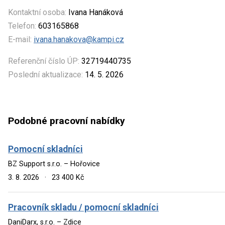
Kontaktní osoba:
Ivana Hanáková
Telefon:
603165868
E-mail:
ivana.hanakova@kampi.cz
Referenční číslo ÚP:
32719440735
Poslední aktualizace:
14. 5. 2026
Podobné pracovní nabídky
Pomocní skladníci
BZ Support s.r.o. – Hořovice
3. 8. 2026
·
23 400 Kč
Pracovník skladu / pomocní skladníci
DaniDarx, s.r.o. – Zdice