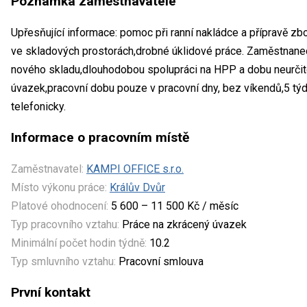
Poznámka zaměstnavatele
Upřesňující informace: pomoc při ranní nakládce a přípravě zb
ve skladových prostorách,drobné úklidové práce. Zaměstnane
nového skladu,dlouhodobou spolupráci na HPP a dobu neurčito
úvazek,pracovní dobu pouze v pracovní dny, bez víkendů,5 týd
telefonicky.
Informace o pracovním místě
Zaměstnavatel:
KAMPI OFFICE s.r.o.
Místo výkonu práce:
Králův Dvůr
Platové ohodnocení:
5 600 – 11 500 Kč / měsíc
Typ pracovního vztahu:
Práce na zkrácený úvazek
Minimální počet hodin týdně:
10.2
Typ smluvního vztahu:
Pracovní smlouva
První kontakt