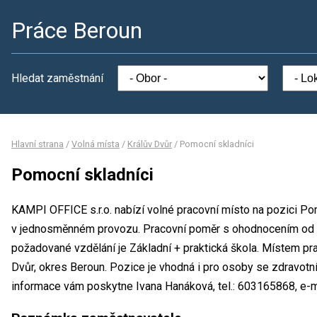
Práce Beroun
Hledat zaměstnání
Hlavní strana
/
Volná místa
/
Králův Dvůr
/
Pomocní skladníci
Pomocní skladníci
KAMPI OFFICE s.r.o. nabízí volné pracovní místo na pozici Po
v jednosměnném provozu. Pracovní poměr s ohodnocením od 
požadované vzdělání je Základní + praktická škola. Místem pra
Dvůr, okres Beroun. Pozice je vhodná i pro osoby se zdravotn
informace vám poskytne Ivana Hanáková, tel.: 603165868, e-m