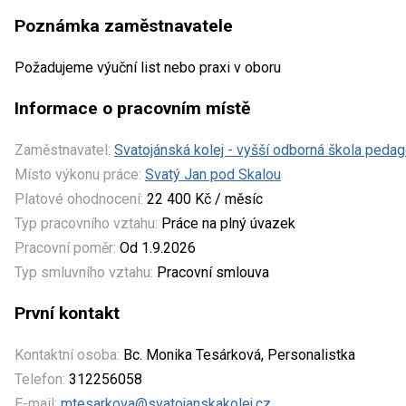
Poznámka zaměstnavatele
Požadujeme výuční list nebo praxi v oboru
Informace o pracovním místě
Zaměstnavatel:
Svatojánská kolej - vyšší odborná škola peda
Místo výkonu práce:
Svatý Jan pod Skalou
Platové ohodnocení:
22 400 Kč / měsíc
Typ pracovního vztahu:
Práce na plný úvazek
Pracovní poměr:
Od 1.9.2026
Typ smluvního vztahu:
Pracovní smlouva
První kontakt
Kontaktní osoba:
Bc. Monika Tesárková, Personalistka
Telefon:
312256058
E-mail:
mtesarkova@svatojanskakolej.cz