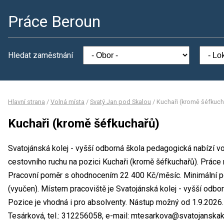
Práce Beroun
Hledat zaměstnání
Hlavní strana
/
Volná místa
/
Svatý Jan pod Skalou
/
Kuchaři (kromě šéfkuch
Kuchaři (kromě šéfkuchařů)
Svatojánská kolej - vyšší odborná škola pedagogická nabízí v
cestovního ruchu na pozici Kuchaři (kromě šéfkuchařů). Prác
Pracovní poměr s ohodnocením 22 400 Kč/měsíc. Minimální p
(vyučen). Místem pracoviště je Svatojánská kolej - vyšší odbo
Pozice je vhodná i pro absolventy. Nástup možný od 1.9.2026
Tesárková, tel.: 312256058, e-mail: mtesarkova@svatojanskako