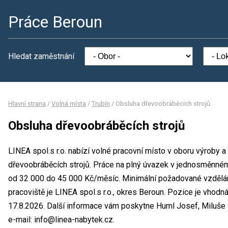
Práce Beroun
Hledat zaměstnání
Hlavní strana
/
Volná místa
/
Trubín
/
Obsluha dřevoobráběcích strojů
Obsluha dřevoobráběcích strojů
LINEA spol.s r.o. nabízí volné pracovní místo v oboru výroby 
dřevoobráběcích strojů. Práce na plný úvazek v jednosměnn
od 32 000 do 45 000 Kč/měsíc. Minimální požadované vzdělán
pracoviště je LINEA spol.s r.o., okres Beroun. Pozice je vhod
17.8.2026. Další informace vám poskytne Huml Josef, Miluše 
e-mail: info@linea-nabytek.cz.