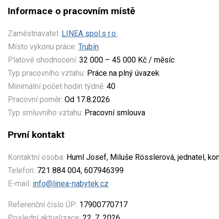
Informace o pracovním místě
Zaměstnavatel:
LINEA spol.s r.o.
Místo výkonu práce:
Trubín
Platové ohodnocení:
32 000 – 45 000 Kč / měsíc
Typ pracovního vztahu:
Práce na plný úvazek
Minimální počet hodin týdně:
40
Pracovní poměr:
Od 17.8.2026
Typ smluvního vztahu:
Pracovní smlouva
První kontakt
Kontaktní osoba:
Huml Josef, Miluše Rösslerová, jednatel, ko
Telefon:
721 884 004, 607946399
E-mail:
info@linea-nabytek.cz
Referenční číslo ÚP:
17900770717
Poslední aktualizace:
22. 7. 2026