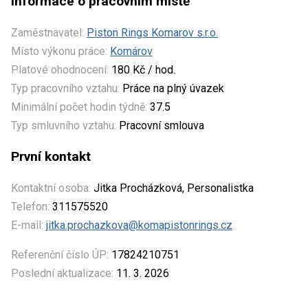
Informace o pracovním místě
Zaměstnavatel:
Piston Rings Komarov s.r.o.
Místo výkonu práce:
Komárov
Platové ohodnocení:
180 Kč / hod.
Typ pracovního vztahu:
Práce na plný úvazek
Minimální počet hodin týdně:
37.5
Typ smluvního vztahu:
Pracovní smlouva
První kontakt
Kontaktní osoba:
Jitka Procházková, Personalistka
Telefon:
311575520
E-mail:
jitka.prochazkova@komapistonrings.cz
Referenční číslo ÚP:
17824210751
Poslední aktualizace:
11. 3. 2026