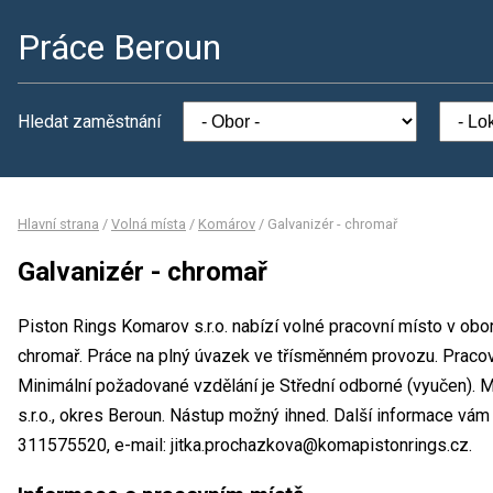
Práce Beroun
Hledat zaměstnání
Hlavní strana
/
Volná místa
/
Komárov
/
Galvanizér - chromař
Galvanizér - chromař
Piston Rings Komarov s.r.o. nabízí volné pracovní místo v obo
chromař. Práce na plný úvazek ve třísměnném provozu. Prac
Minimální požadované vzdělání je Střední odborné (vyučen). 
s.r.o., okres Beroun. Nástup možný ihned. Další informace vám
311575520, e-mail: jitka.prochazkova@komapistonrings.cz.