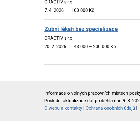
ORACTIV s.r.o.
7. 4. 2026
·
100 000 Kč
Zubní lékaři bez specializace
ORACTIV s.r.o.
20. 2. 2026
·
43 000 – 200 000 Kč
Informace o volných pracovních místech poskyt
Poslední aktualizace dat proběhla dne 9. 8. 202
O webu a kontakty
|
Ochrana osobních údajů
|