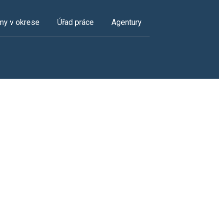
my v okrese
Úřad práce
Agentury