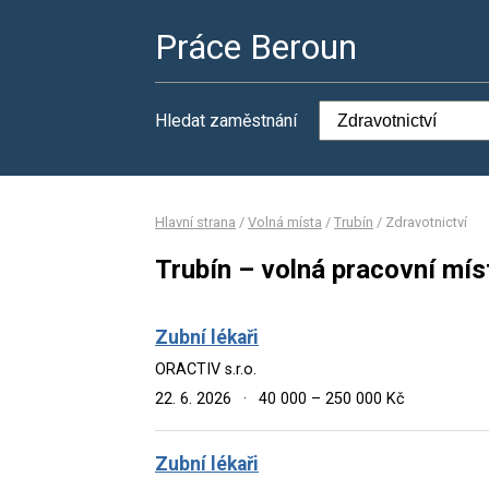
Práce Beroun
Hledat zaměstnání
Hlavní strana
/
Volná místa
/
Trubín
/
Zdravotnictví
Trubín – volná pracovní mís
Zubní lékaři
ORACTIV s.r.o.
22. 6. 2026
·
40 000 – 250 000 Kč
Zubní lékaři