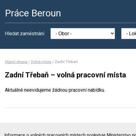
Práce Beroun
Hledat zaměstnání
Hlavní strana
/
Volná místa
/
Zadní Třebaň
Zadní Třebaň – volná pracovní místa
Aktuálně neevidujeme žádnou pracovní nabídku.
Informace o volných pracovních místech poskytuje Ministerstvo pr