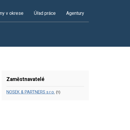
my v okrese
Úřad práce
Agentury
Zaměstnavatelé
NOSEK & PARTNERS s.r.o.
(1)