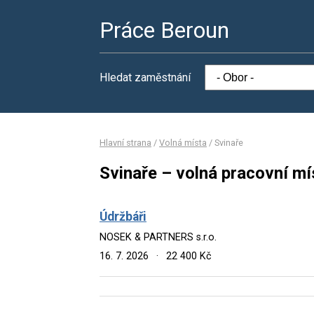
Práce Beroun
Hledat zaměstnání
Hlavní strana
/
Volná místa
/
Svinaře
Svinaře – volná pracovní mí
Údržbáři
NOSEK & PARTNERS s.r.o.
16. 7. 2026
·
22 400 Kč