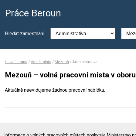
Práce Beroun
Hledat zaměstnání
Hlavní strana
/
Volná místa
/
Mezouň
/
Administrativa
Mezouň – volná pracovní místa v oboru
Aktuálně neevidujeme žádnou pracovní nabídku.
Informace o volných pracovních místech poskytuje Ministerstvo pr