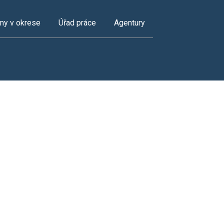
my v okrese
Úřad práce
Agentury