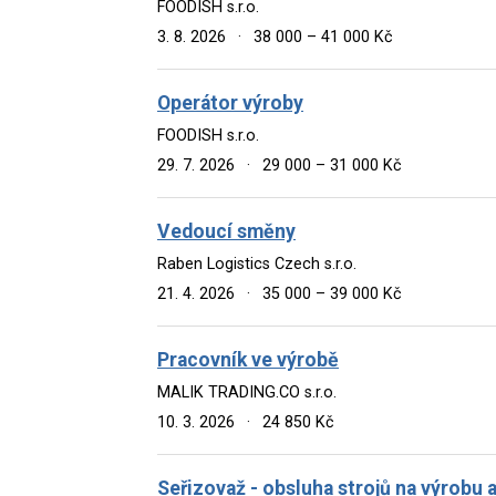
FOODISH s.r.o.
3. 8. 2026
·
38 000 – 41 000 Kč
Operátor výroby
FOODISH s.r.o.
29. 7. 2026
·
29 000 – 31 000 Kč
Vedoucí směny
Raben Logistics Czech s.r.o.
21. 4. 2026
·
35 000 – 39 000 Kč
Pracovník ve výrobě
MALIK TRADING.CO s.r.o.
10. 3. 2026
·
24 850 Kč
Seřizovaž - obsluha strojů na výrobu 