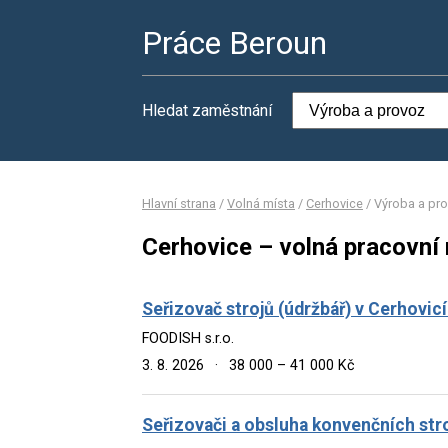
Práce Beroun
Hledat zaměstnání
Hlavní strana
/
Volná místa
/
Cerhovice
/
Výroba a pr
Cerhovice – volná pracovní
Seřizovač strojů (údržbář) v Cerhovic
FOODISH s.r.o.
3. 8. 2026
·
38 000 – 41 000 Kč
Seřizovači a obsluha konvenčních str