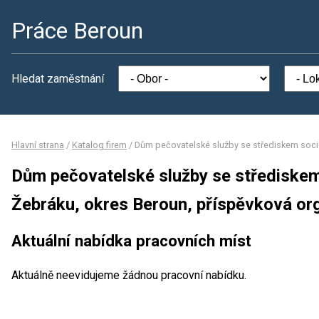
Práce Beroun
Hledat zaměstnání
Hlavní strana
/
Katalog firem
/
Dům pečovatelské služby se střediskem soci
Dům pečovatelské služby se střediskem
Žebráku, okres Beroun, příspěvková or
Aktuální nabídka pracovních míst
Aktuálně neevidujeme žádnou pracovní nabídku.