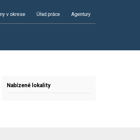
my v okrese
Úřad práce
Agentury
Nabízené lokality