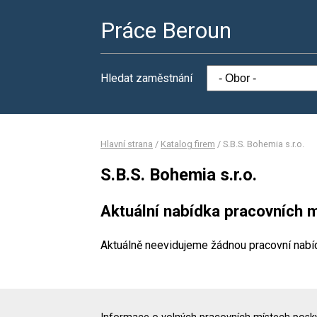
Práce Beroun
Hledat zaměstnání
Hlavní strana
/
Katalog firem
/
S.B.S. Bohemia s.r.o.
S.B.S. Bohemia s.r.o.
Aktuální nabídka pracovních m
Aktuálně neevidujeme žádnou pracovní nabí