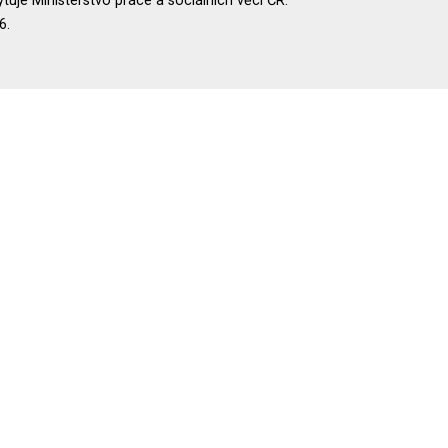
uje Ministerstvo práce a sociálních věcí ČR.
6.