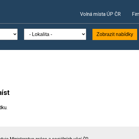
Volná místa ÚP ČR
Fir
Zobrazit nabídky
íst
dku.