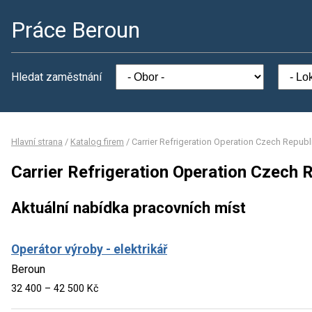
Práce Beroun
Hledat zaměstnání
Hlavní strana
/
Katalog firem
/
Carrier Refrigeration Operation Czech Republic
Carrier Refrigeration Operation Czech Re
Aktuální nabídka pracovních míst
Operátor výroby - elektrikář
Beroun
32 400 – 42 500 Kč