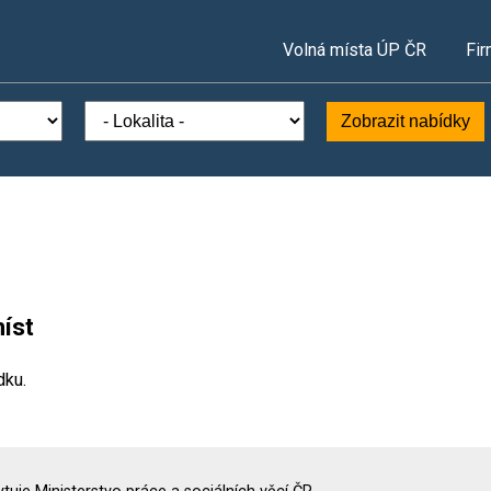
Volná místa ÚP ČR
Fir
Zobrazit nabídky
íst
dku.