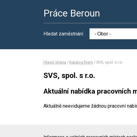
Práce Beroun
Hledat zaměstnání
Hlavní strana
/
Katalog firem
/
SVS, spol. s r.o.
SVS, spol. s r.o.
Aktuální nabídka pracovních m
Aktuálně neevidujeme žádnou pracovní nabí