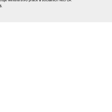
uje Ministerstvo práce a sociálních věcí ČR.
6.