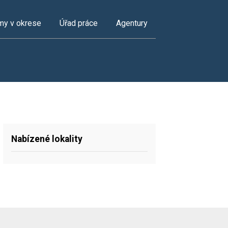
my v okrese
Úřad práce
Agentury
Nabízené lokality