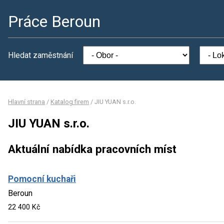
Práce Beroun
Hledat zaměstnání
Hlavní strana
/
Katalog firem
/
JIU YUAN s.r.o.
JIU YUAN s.r.o.
Aktuální nabídka pracovních míst
Pomocní kuchaři
Beroun
22 400 Kč