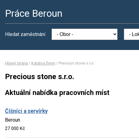
Práce Beroun
Hledat zaměstnání
Hlavní strana
/
Katalog firem
/
Precious stone s.r.o.
Precious stone s.r.o.
Aktuální nabídka pracovních míst
Číšníci a servírky
Beroun
27 000 Kč