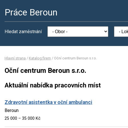
Práce Beroun
Hledat zaměstnání
Hlavní strana
/
Katalog firem
/
Oční centrum Beroun s.r.o.
Oční centrum Beroun s.r.o.
Aktuální nabídka pracovních míst
Zdravotní asistentka v oční ambulanci
Beroun
25 000 – 35 000 Kč