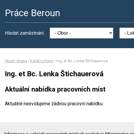
Práce Beroun
Hledat zaměstnání
Hlavní strana
/
Katalog firem
/
Ing. et Bc. Lenka Štichauerová
Ing. et Bc. Lenka Štichauerová
Aktuální nabídka pracovních míst
Aktuálně neevidujeme žádnou pracovní nabídku.