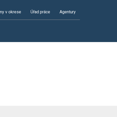
my v okrese
Úřad práce
Agentury