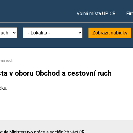
Volná místa ÚP ČR
Fir
Zobrazit nabídky
vní ruch
sta v oboru Obchod a cestovní ruch
dku.
uje Ministerstvo práce a sociálních věcí ČR.