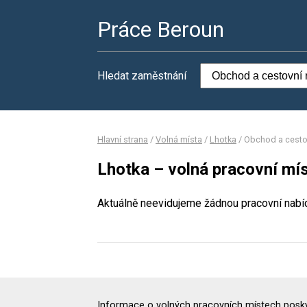
Práce Beroun
Hledat zaměstnání
Hlavní strana
/
Volná místa
/
Lhotka
/
Obchod a cesto
Lhotka – volná pracovní mí
Aktuálně neevidujeme žádnou pracovní nabí
Informace o volných pracovních místech poskyt